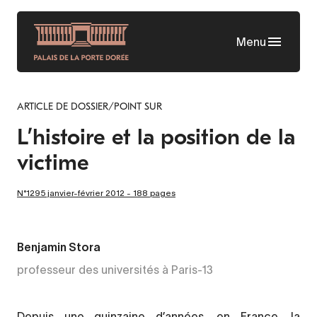
Skip
to
Menu
main
content
ARTICLE DE DOSSIER/POINT SUR
L’histoire et la position de la
victime
N°1295 janvier-février 2012 - 188 pages
Benjamin Stora
professeur des universités à Paris-13
Depuis une quinzaine d’années, en France, la