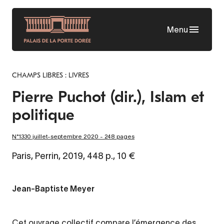
Skip
to
Menu
main
content
CHAMPS LIBRES : LIVRES
Pierre Puchot (dir.), Islam et
politique
N°1330 juillet-septembre 2020 - 248 pages
Paris, Perrin, 2019, 448 p., 10 €
Jean-Baptiste Meyer
Cet ouvrage collectif compare l’émergence des