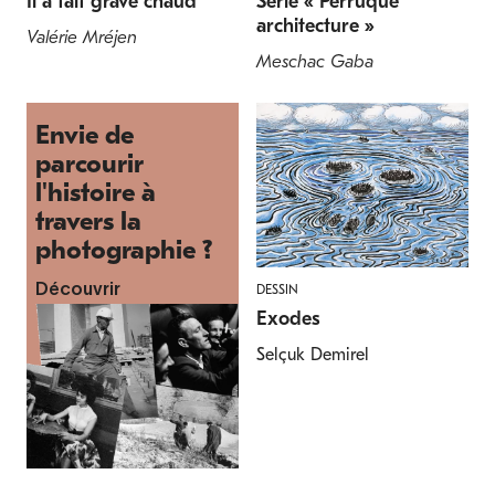
Il a fait grave chaud
Série « Perruque
architecture »
Valérie Mréjen
Meschac Gaba
Envie de
parcourir
l'histoire à
travers la
photographie ?
DESSIN
Découvrir
Exodes
Selçuk Demirel