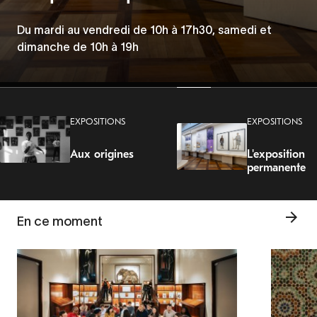
les discriminations
Les Mercredis de la Porte Dorée
Du mardi au vendredi de 10h à 17h30, samedi et
Du 5 juin au 23 août 2026
dimanche de 10h à 19h
Tous les mercredis à 19h.
EXPOSITIONS
EXPOSITIONS
Aux origines
L'exposition
permanente
En ce moment