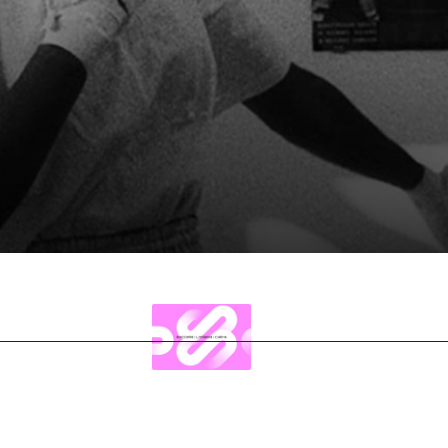
TIONS
ÉVÉNEMENT
sition permanente
Les Mercredis de la Porte
Dorée