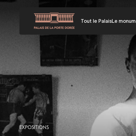
Aller
au
Tout le Palais
Le monum
contenu
principal
EXPOSITIONS