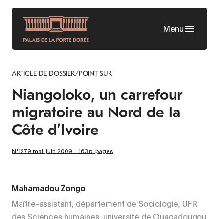
Skip
to
Menu
main
content
ARTICLE DE DOSSIER/POINT SUR
Niangoloko, un carrefour
migratoire au Nord de la
Côte d’Ivoire
N°1279 mai-juin 2009 - 163 p. pages
Mahamadou Zongo
Maître-assistant, département de Sociologie, UFR
des Sciences humaines, université de Ouagadougou