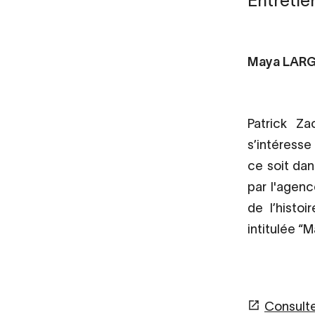
Entretie
Maya LAR
Patrick Za
s’intéresse 
ce soit da
par l'agenc
de l’histo
intitulée “
Consulter