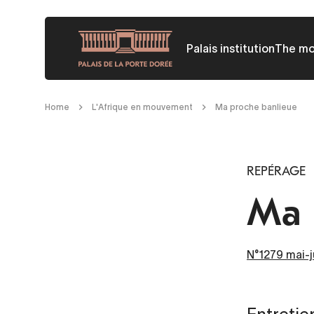
Skip
to
Palais institution
The m
main
content
Breadcrumb
Home
L'Afrique en mouvement
Ma proche banlieue
REPÉRAGE
Ma 
N°1279 mai-j