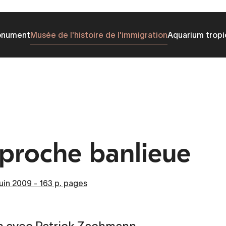
onument
Musée de l'histoire de l'immigration
Aquarium tropi
proche banlieue
uin 2009 - 163 p. pages