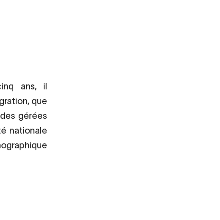
inq ans, il
migration, que
es gérées
é nationale
nographique