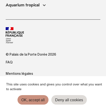
Aquarium tropical
© Palais de la Porte Dorée 2026
FAQ
Mentions légales
This site uses cookies and gives you control over what you want
Plan du site
to activate
Accessibilité : non conforme
OK, accept all
Deny all cookies