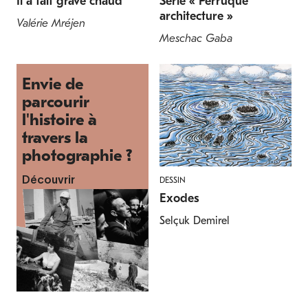
Il a fait grave chaud
Série « Perruque
architecture »
Valérie Mréjen
Meschac Gaba
Envie de
parcourir
l'histoire à
travers la
photographie ?
DESSIN
Découvrir
Exodes
Selçuk Demirel