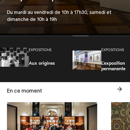
les discriminations
Les Mercredis de la Porte Dorée
Du mardi au vendredi de 10h à 17h30, samedi et
Du 5 juin au 23 août 2026
dimanche de 10h à 19h
Tous les mercredis à 19h.
EXPOSITIONS
EXPOSITIONS
Aux origines
L'exposition
permanente
En ce moment