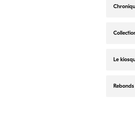
Chroniq
Collectio
Le kiosq
Rebonds