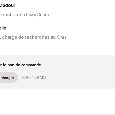
Madoui
de recherche Lise/Cnam
olle
, chargé de recherches au Cnrs
er le bon de commande
PDF -
1.09 MO
écharger