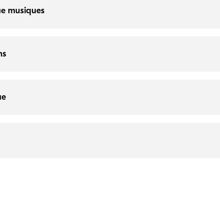
ue musiques
ns
ue