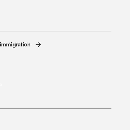
l'immigration
s