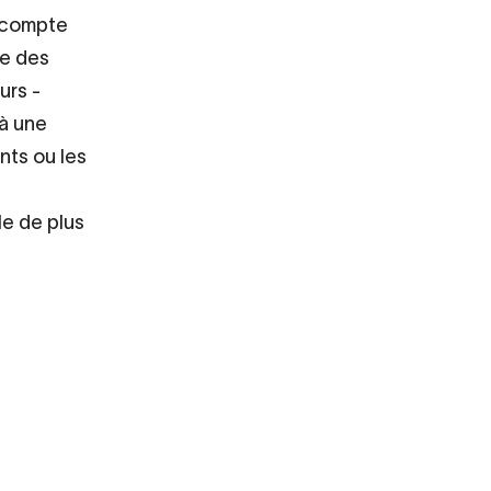
n compte
se des
urs -
 à une
nts ou les
le de plus