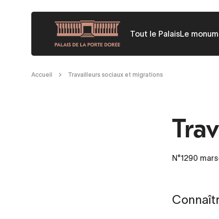
Aller
au
Tout le Palais
Le monum
contenu
principal
Fil
Accueil
Travailleurs sociaux et migrations
d'Ariane
Trav
N°1290
mars-
Connaîtr