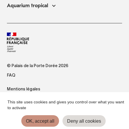
Aquarium tropical
© Palais de la Porte Dorée 2026
FAQ
Mentions légales
This site uses cookies and gives you control over what you want
Plan du site
to activate
Accessibilité : non conforme
OK, accept all
Deny all cookies